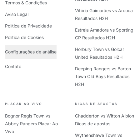
Termos & Condições
Vitória Guimarães vs Arouca
Aviso Legal
Resultados H2H
Política de Privacidade
Estrela Amadora vs Sporting
Política de Cookies
CP Resultados H2H
Horbury Town vs Golcar
Configurações de análise
United Resultados H2H
Contato
Deeping Rangers vs Barton
Town Old Boys Resultados
H2H
PLACAR AO VIVO
DICAS DE APOSTAS
Bognor Regis Town vs
Chadderton vs Witton Albion
Abbey Rangers Placar Ao
Dicas de apostas
Vivo
Wythenshawe Town vs