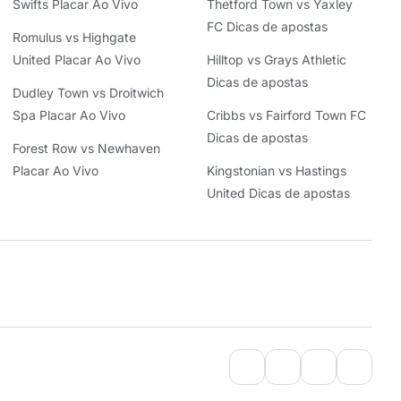
Swifts Placar Ao Vivo
Thetford Town vs Yaxley
FC Dicas de apostas
Romulus vs Highgate
United Placar Ao Vivo
Hilltop vs Grays Athletic
Dicas de apostas
Dudley Town vs Droitwich
Spa Placar Ao Vivo
Cribbs vs Fairford Town FC
Dicas de apostas
Forest Row vs Newhaven
Placar Ao Vivo
Kingstonian vs Hastings
United Dicas de apostas
contact@extratips.co
youtube
twitter
reddit