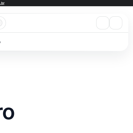
.br
Ver notificaçõe
Configu
o
ro