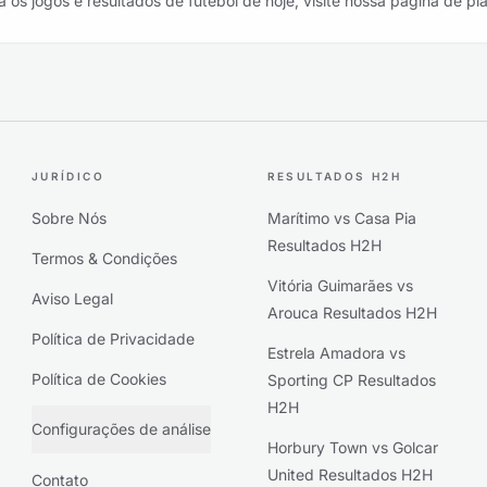
a os jogos e resultados de futebol de hoje, visite nossa página de pl
JURÍDICO
RESULTADOS H2H
Sobre Nós
Marítimo vs Casa Pia
Resultados H2H
Termos & Condições
Vitória Guimarães vs
Aviso Legal
Arouca Resultados H2H
Política de Privacidade
Estrela Amadora vs
Política de Cookies
Sporting CP Resultados
H2H
Configurações de análise
Horbury Town vs Golcar
United Resultados H2H
Contato