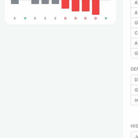
A
A
E
V
E
E
E
D
D
D
D
V
G
C
A
G
DE
D
G
I
HI
J