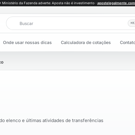
+ Ministério da Fazenda adverte: Aposta não é investimento ·
apostelegalmente.com
Buscar
⌘
K
Onde usar nossas dicas
Calculadora de cotações
Contat
co
 do elenco e últimas atividades de transferências