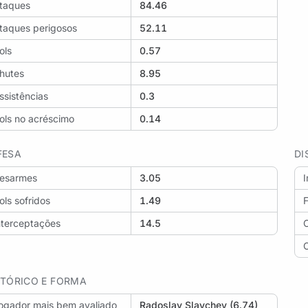
taques
84.46
taques perigosos
52.11
ols
0.57
hutes
8.95
ssistências
0.3
ols no acréscimo
0.14
FESA
DI
esarmes
3.05
ols sofridos
1.49
F
nterceptações
14.5
STÓRICO E FORMA
ogador mais bem avaliado
Radoslav Slavchev (6.74)