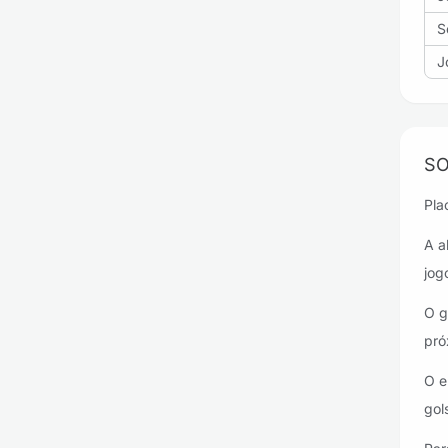
S
J
S
Pla
A a
jog
O g
pró
O e
gol