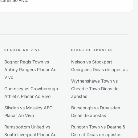
acares ao vivo.
PLACAR AO VIVO
DICAS DE APOSTAS
Bognor Regis Town vs
Nelson vs Stockport
Abbey Rangers Placar Ao
Georgians Dicas de apostas
Vivo
Wythenshawe Town vs
Guernsey vs Crowborough
Cheadle Town Dicas de
Athletic Placar Ao Vivo
apostas
Silsden vs Mossley AFC
Burscough vs Droylsden
Placar Ao Vivo
Dicas de apostas
Ramsbottom United vs
Runcorn Town vs Dearne &
South Liverpool Placar Ao
District Dicas de apostas