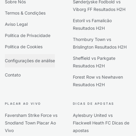
Sobre Nós
Sønderjyske Fodbold vs
Viborg FF Resultados H2H
Termos & Condições
Estoril vs Famalicão
Aviso Legal
Resultados H2H
Política de Privacidade
Thornbury Town vs
Política de Cookies
Brislington Resultados H2H
Sheffield vs Parkgate
Configurações de análise
Resultados H2H
Contato
Forest Row vs Newhaven
Resultados H2H
PLACAR AO VIVO
DICAS DE APOSTAS
Faversham Strike Force vs
Aylesbury United vs
Snodland Town Placar Ao
Flackwell Heath FC Dicas de
Vivo
apostas