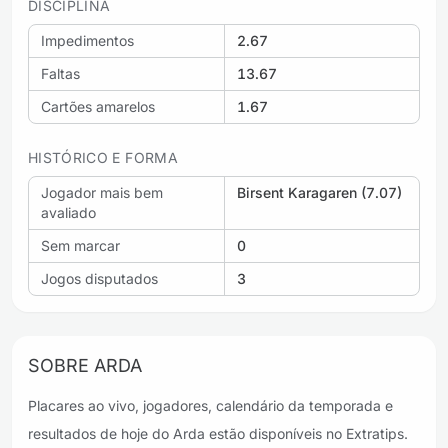
DISCIPLINA
Impedimentos
2.67
Faltas
13.67
Cartões amarelos
1.67
HISTÓRICO E FORMA
Jogador mais bem
Birsent Karagaren (7.07)
avaliado
Sem marcar
0
Jogos disputados
3
SOBRE ARDA
Placares ao vivo, jogadores, calendário da temporada e
resultados de hoje do Arda estão disponíveis no Extratips.