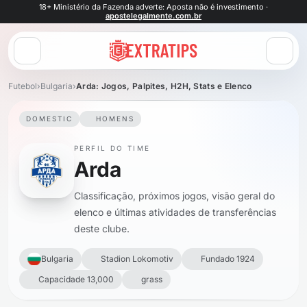
18+ Ministério da Fazenda adverte: Aposta não é investimento ·
apostelegalmente.com.br
Abrir menu
Futebol
›
Bulgaria
›
Arda: Jogos, Palpites, H2H, Stats e Elenco
DOMESTIC
HOMENS
PERFIL DO TIME
Arda
Classificação, próximos jogos, visão geral do
elenco e últimas atividades de transferências
deste clube.
Bulgaria
Stadion Lokomotiv
Fundado 1924
Capacidade 13,000
grass