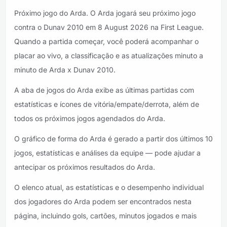
Próximo jogo do Arda. O Arda jogará seu próximo jogo
contra o Dunav 2010 em 8 August 2026 na First League.
Quando a partida começar, você poderá acompanhar o
placar ao vivo, a classificação e as atualizações minuto a
minuto de Arda x Dunav 2010.
A aba de jogos do Arda exibe as últimas partidas com
estatísticas e ícones de vitória/empate/derrota, além de
todos os próximos jogos agendados do Arda.
O gráfico de forma do Arda é gerado a partir dos últimos 10
jogos, estatísticas e análises da equipe — pode ajudar a
antecipar os próximos resultados do Arda.
O elenco atual, as estatísticas e o desempenho individual
dos jogadores do Arda podem ser encontrados nesta
página, incluindo gols, cartões, minutos jogados e mais