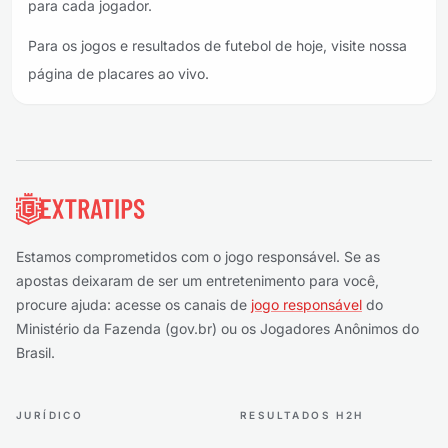
para cada jogador.
Para os jogos e resultados de futebol de hoje, visite nossa
página de placares ao vivo.
Rodapé
Estamos comprometidos com o jogo responsável. Se as
apostas deixaram de ser um entretenimento para você,
procure ajuda: acesse os canais de
jogo responsável
do
Ministério da Fazenda (gov.br) ou os Jogadores Anônimos do
Brasil.
JURÍDICO
RESULTADOS H2H