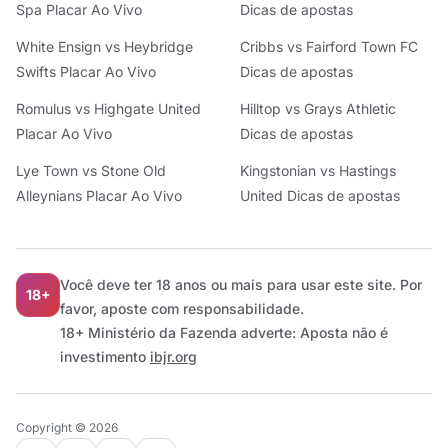
Spa Placar Ao Vivo
Dicas de apostas
White Ensign vs Heybridge
Cribbs vs Fairford Town FC
Swifts Placar Ao Vivo
Dicas de apostas
Romulus vs Highgate United
Hilltop vs Grays Athletic
Placar Ao Vivo
Dicas de apostas
Lye Town vs Stone Old
Kingstonian vs Hastings
Alleynians Placar Ao Vivo
United Dicas de apostas
Você deve ter 18 anos ou mais para usar este site.
Por
18+
favor, aposte com responsabilidade.
18+ Ministério da Fazenda adverte: Aposta não é
investimento
ibjr.org
Copyright © 2026