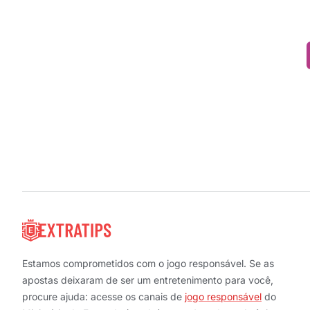
Rodapé
Estamos comprometidos com o jogo responsável. Se as
apostas deixaram de ser um entretenimento para você,
procure ajuda: acesse os canais de
jogo responsável
do