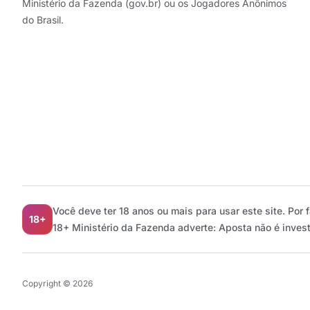
Ministério da Fazenda (gov.br) ou os Jogadores Anônimos
do Brasil.
Você deve ter 18 anos ou mais para usar este site.
Por 
18+
18+ Ministério da Fazenda adverte: Aposta não é inve
Copyright © 2026