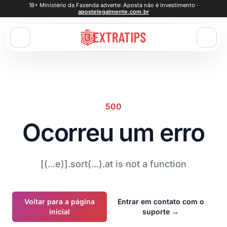
18+ Ministério da Fazenda adverte: Aposta não é investimento ·
apostelegalmente.com.br
Abrir menu
500
Ocorreu um erro
[(...e)].sort(...).at is not a function
Voltar para a página
Entrar em contato com o
inicial
suporte
→