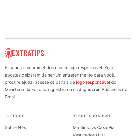
Rodapé
Estamos comprometidos com o jogo responsável. Se as
apostas deixaram de ser um entretenimento para você,
procure ajuda: acesse os canais de
jogo responsável
do
Ministério da Fazenda (gov.br) ou os Jogadores Anônimos do
Brasil.
JURÍDICO
RESULTADOS H2H
Sobre Nós
Marítimo vs Casa Pia
Resultados H2H