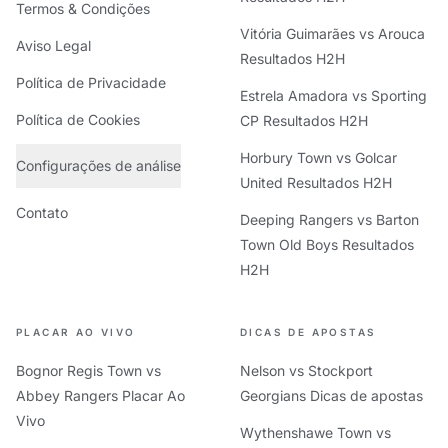
Termos & Condições
Vitória Guimarães vs Arouca
Aviso Legal
Resultados H2H
Política de Privacidade
Estrela Amadora vs Sporting
Política de Cookies
CP Resultados H2H
Horbury Town vs Golcar
Configurações de análise
United Resultados H2H
Contato
Deeping Rangers vs Barton
Town Old Boys Resultados
H2H
PLACAR AO VIVO
DICAS DE APOSTAS
Bognor Regis Town vs
Nelson vs Stockport
Abbey Rangers Placar Ao
Georgians Dicas de apostas
Vivo
Wythenshawe Town vs