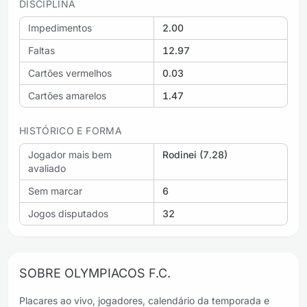
DISCIPLINA
Impedimentos
2.00
Faltas
12.97
Cartões vermelhos
0.03
Cartões amarelos
1.47
HISTÓRICO E FORMA
Jogador mais bem
Rodinei (7.28)
avaliado
Sem marcar
6
Jogos disputados
32
SOBRE OLYMPIACOS F.C.
Placares ao vivo, jogadores, calendário da temporada e