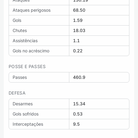
Ataques perigosos
68.50
Gols
1.59
Chutes
18.03
Assistências
1.1
Gols no acréscimo
0.22
POSSE E PASSES
Passes
460.9
DEFESA
Desarmes
15.34
Gols sofridos
0.53
Interceptações
9.5