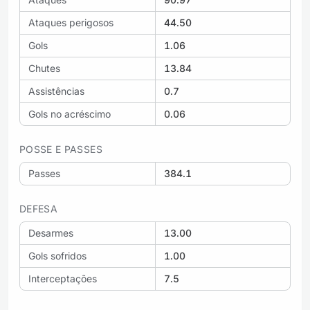
Ataques perigosos
44.50
Gols
1.06
Chutes
13.84
Assistências
0.7
Gols no acréscimo
0.06
POSSE E PASSES
Passes
384.1
DEFESA
Desarmes
13.00
Gols sofridos
1.00
Interceptações
7.5