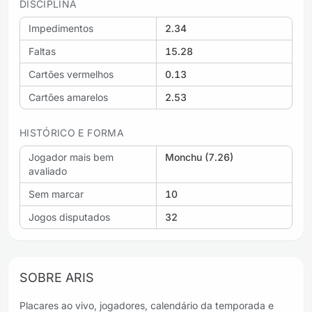
DISCIPLINA
Impedimentos
2.34
Faltas
15.28
Cartões vermelhos
0.13
Cartões amarelos
2.53
HISTÓRICO E FORMA
Jogador mais bem
Monchu (7.26)
avaliado
Sem marcar
10
Jogos disputados
32
SOBRE ARIS
Placares ao vivo, jogadores, calendário da temporada e