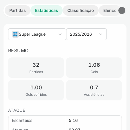
Partidas
Estatísticas
Classificação
Elenco
D
Super League
2025/2026
RESUMO
32
1.06
Partidas
Gols
1.00
0.7
Gols sofridos
Assistências
ATAQUE
Escanteios
5.16
Ataques
90.97