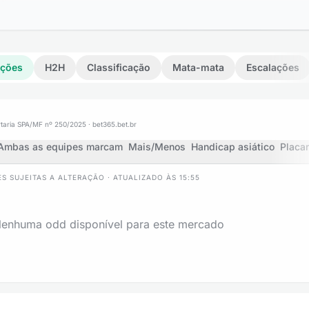
ações
H2H
Classificação
Mata-mata
Escalações
taria SPA/MF nº 250/2025 · bet365.bet.br
Ambas as equipes marcam
Mais/Menos
Handicap asiático
Placar
S SUJEITAS A ALTERAÇÃO · ATUALIZADO ÀS 15:55
enhuma odd disponível para este mercado