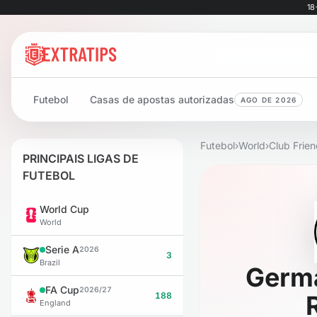
18
Futebol
Casas de apostas autorizadas
AGO DE 2026
Futebol
›
World
›
Club Frien
PRINCIPAIS LIGAS DE
FUTEBOL
World Cup
World
Serie A
2026
3
Brazil
Germa
FA Cup
2026/27
188
England