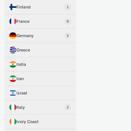
Finland
1
France
9
Germany
5
Greece
India
Iran
Israel
Italy
2
Ivory Coast