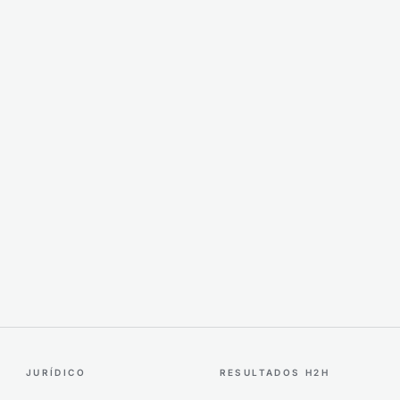
JURÍDICO
RESULTADOS H2H