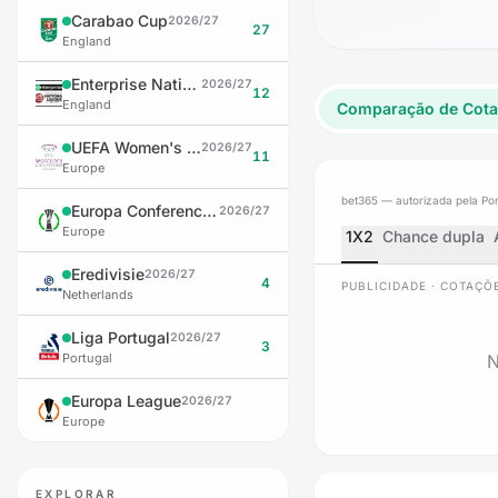
Carabao Cup
2026/27
27
England
Enterprise National League
2026/27
12
England
Comparação de Cot
UEFA Women's Champions League
2026/27
11
Europe
bet365 — autorizada pela Por
Europa Conference League
2026/27
Europe
1X2
Chance dupla
Eredivisie
2026/27
4
PUBLICIDADE · COTAÇÕE
Netherlands
Liga Portugal
2026/27
3
Portugal
N
Europa League
2026/27
Europe
EXPLORAR