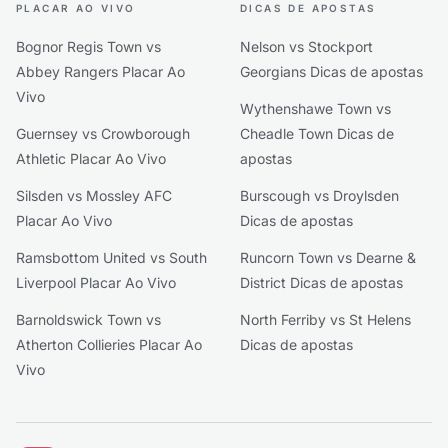
PLACAR AO VIVO
DICAS DE APOSTAS
Bognor Regis Town vs
Nelson vs Stockport
Abbey Rangers Placar Ao
Georgians Dicas de apostas
Vivo
Wythenshawe Town vs
Guernsey vs Crowborough
Cheadle Town Dicas de
Athletic Placar Ao Vivo
apostas
Silsden vs Mossley AFC
Burscough vs Droylsden
Placar Ao Vivo
Dicas de apostas
Ramsbottom United vs South
Runcorn Town vs Dearne &
Liverpool Placar Ao Vivo
District Dicas de apostas
Barnoldswick Town vs
North Ferriby vs St Helens
Atherton Collieries Placar Ao
Dicas de apostas
Vivo