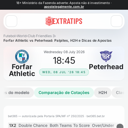
18+ Ministério da Fazenda adverte: Aposta não é investimento ·
apostelegalmente.com.br
Abrir menu
Futebol
›
World
›
Club Friendlies 3
›
Forfar Athletic vs Peterhead: Palpites, H2H e Dicas de Apostas
Wednesday 08 July 2026
18:45
Forfar
Peterhead
Athletic
WED, 08 JUL '26 18:45
ades do modelo
Comparação de Cotações
H2H
Class
bet365 — autorizada pela Portaria SPA/MF nº 250/2025 · bet365.bet.br
1X2
Double Chance
Both Teams To Score
Over/Under
Asian