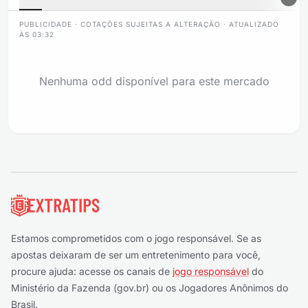
PUBLICIDADE · COTAÇÕES SUJEITAS A ALTERAÇÃO · ATUALIZADO
ÀS 03:32
Nenhuma odd disponível para este mercado
Rodapé
Estamos comprometidos com o jogo responsável. Se as
apostas deixaram de ser um entretenimento para você,
procure ajuda: acesse os canais de
jogo responsável
do
Ministério da Fazenda (gov.br) ou os Jogadores Anônimos do
Brasil.