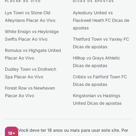
PLACAR AO VIVO
DICAS DE APOSTAS
Lye Town vs Stone Old
Aylesbury United vs
Alleynians Placar Ao Vivo
Flackwell Heath FC Dicas de
apostas
White Ensign vs Heybridge
Swifts Placar Ao Vivo
Thetford Town vs Yaxley FC
Dicas de apostas
Romulus vs Highgate United
Placar Ao Vivo
Hilltop vs Grays Athletic
Dicas de apostas
Dudley Town vs Droitwich
Spa Placar Ao Vivo
Cribbs vs Fairford Town FC
Dicas de apostas
Forest Row vs Newhaven
Placar Ao Vivo
Kingstonian vs Hastings
United Dicas de apostas
Você deve ter 18 anos ou mais para usar este site.
Por
18+