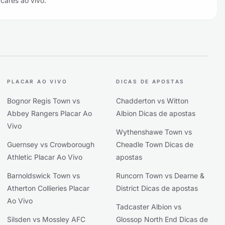
acares ao vivo.
PLACAR AO VIVO
DICAS DE APOSTAS
Bognor Regis Town vs
Chadderton vs Witton
Abbey Rangers Placar Ao
Albion Dicas de apostas
Vivo
Wythenshawe Town vs
Guernsey vs Crowborough
Cheadle Town Dicas de
Athletic Placar Ao Vivo
apostas
Barnoldswick Town vs
Runcorn Town vs Dearne &
Atherton Collieries Placar
District Dicas de apostas
Ao Vivo
Tadcaster Albion vs
Silsden vs Mossley AFC
Glossop North End Dicas de