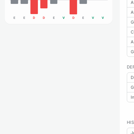
A
A
E
E
D
D
E
V
D
E
V
V
G
C
A
G
DE
D
G
I
HI
J