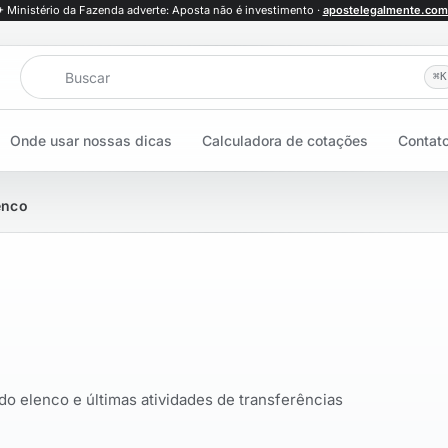
+ Ministério da Fazenda adverte: Aposta não é investimento ·
apostelegalmente.com
Buscar
⌘
K
Onde usar nossas dicas
Calculadora de cotações
Contat
enco
 do elenco e últimas atividades de transferências