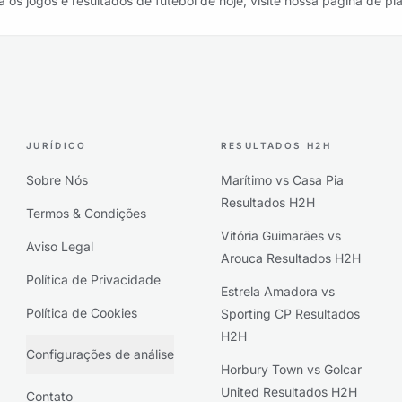
a os jogos e resultados de futebol de hoje, visite nossa página de pl
JURÍDICO
RESULTADOS H2H
Sobre Nós
Marítimo vs Casa Pia
Resultados H2H
Termos & Condições
Vitória Guimarães vs
Aviso Legal
Arouca Resultados H2H
Política de Privacidade
Estrela Amadora vs
Política de Cookies
Sporting CP Resultados
H2H
Configurações de análise
Horbury Town vs Golcar
United Resultados H2H
Contato