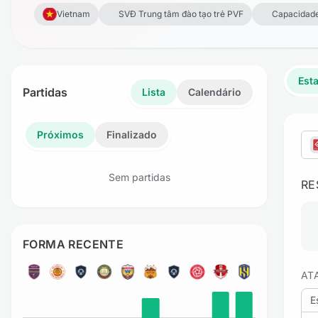
Vietnam
SVĐ Trung tâm đào tạo trẻ PVF
Capacidad
Esta
Partidas
Lista
Calendário
Próximos
Finalizado
Sem partidas
RE
FORMA RECENTE
AT
E