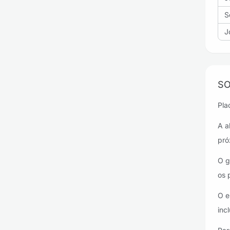
S
J
SO
Pla
A a
pró
O g
os 
O e
inc