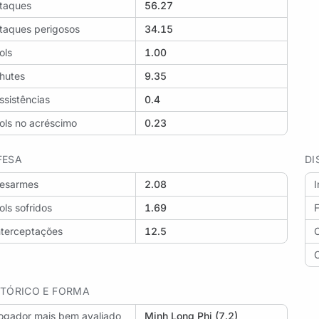
taques
56.27
taques perigosos
34.15
ols
1.00
hutes
9.35
ssistências
0.4
ols no acréscimo
0.23
FESA
DI
esarmes
2.08
ols sofridos
1.69
F
nterceptações
12.5
STÓRICO E FORMA
ogador mais bem avaliado
Minh Long Phi (7.2)