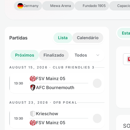
Germany
Mewa Arena
Fundado 1905
Capaci
Esta
Partidas
Lista
Calendário
Próximos
Finalizado
Todos
AUGUST 15, 2026 · CLUB FRIENDLIES 3
FSV Mainz 05 vs AFC Bournemouth
FSV Mainz 05
13:30
Adicionar aos fa
AFC Bournemouth
AUGUST 23, 2026 · DFB POKAL
Krieschow vs FSV Mainz 05
Krieschow
13:30
Adicionar aos fa
FSV Mainz 05
SO