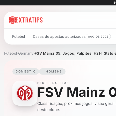
18
Futebol
Casas de apostas autorizadas
AGO DE 2026
Futebol
›
Germany
›
FSV Mainz 05: Jogos, Palpites, H2H, Stats 
DOMESTIC
HOMENS
PERFIL DO TIME
FSV Mainz 
Classificação, próximos jogos, visão geral
deste clube.