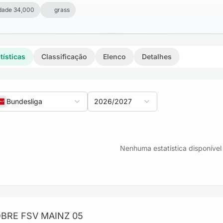
dade 34,000
grass
tísticas
Classificação
Elenco
Detalhes
Bundesliga
2026/2027
voritos: FSV Mainz 05 vs AFC Bournemouth
Nenhuma estatística disponível
voritos: Krieschow vs FSV Mainz 05
BRE FSV MAINZ 05