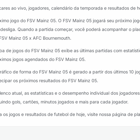
cares ao vivo, jogadores, calendário da temporada e resultados de h
ximo jogo do FSV Mainz 05. O FSV Mainz 05 jogará seu próximo jo
voritos: FSV Mainz 05 vs Paderborn
desliga. Quando a partida começar, você poderá acompanhar o placar
FSV Mainz 05 x AFC Bournemouth.
ba de jogos do FSV Mainz 05 exibe as últimas partidas com estatísti
ximos jogos agendados do FSV Mainz 05.
voritos: Hamburger SV vs FSV Mainz 05
ráfico de forma do FSV Mainz 05 é gerado a partir dos últimos 10 jog
ecipar os próximos resultados do FSV Mainz 05.
lenco atual, as estatísticas e o desempenho individual dos jogador
luindo gols, cartões, minutos jogados e mais para cada jogador.
a os jogos e resultados de futebol de hoje, visite nossa página de pl