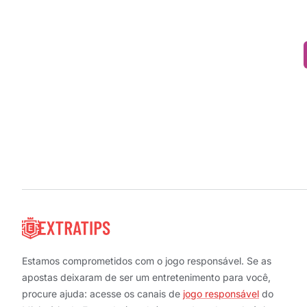
Rodapé
Estamos comprometidos com o jogo responsável. Se as
apostas deixaram de ser um entretenimento para você,
procure ajuda: acesse os canais de
jogo responsável
do