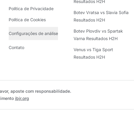
Resultados H2H
Política de Privacidade
Botev Vratsa vs Slavia Sofia
Política de Cookies
Resultados H2H
Botev Plovdiv vs Spartak
Configurações de análise
Varna Resultados H2H
Contato
Venus vs Tiga Sport
Resultados H2H
favor, aposte com responsabilidade.
stimento
ibjr.org