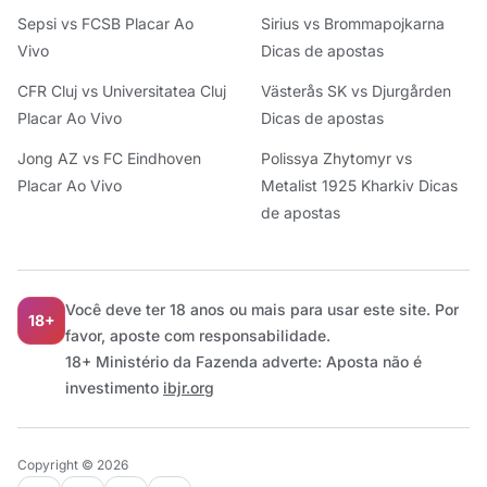
Sepsi vs FCSB Placar Ao
Sirius vs Brommapojkarna
Vivo
Dicas de apostas
CFR Cluj vs Universitatea Cluj
Västerås SK vs Djurgården
Placar Ao Vivo
Dicas de apostas
Jong AZ vs FC Eindhoven
Polissya Zhytomyr vs
Placar Ao Vivo
Metalist 1925 Kharkiv Dicas
de apostas
Você deve ter 18 anos ou mais para usar este site.
Por
18+
favor, aposte com responsabilidade.
18+ Ministério da Fazenda adverte: Aposta não é
investimento
ibjr.org
Copyright © 2026