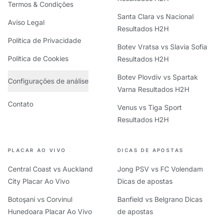
Termos & Condições
Santa Clara vs Nacional
Aviso Legal
Resultados H2H
Política de Privacidade
Botev Vratsa vs Slavia Sofia
Política de Cookies
Resultados H2H
Botev Plovdiv vs Spartak
Configurações de análise
Varna Resultados H2H
Contato
Venus vs Tiga Sport
Resultados H2H
PLACAR AO VIVO
DICAS DE APOSTAS
Central Coast vs Auckland
Jong PSV vs FC Volendam
City Placar Ao Vivo
Dicas de apostas
Botoşani vs Corvinul
Banfield vs Belgrano Dicas
Hunedoara Placar Ao Vivo
de apostas