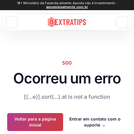
18+ Ministério da Fazenda adverte: Aposta não é investimento ·
apostelegalmente.com.br
Abrir menu
500
Ocorreu um erro
[(...e)].sort(...).at is not a function
Voltar para a página
Entrar em contato com o
inicial
suporte
→