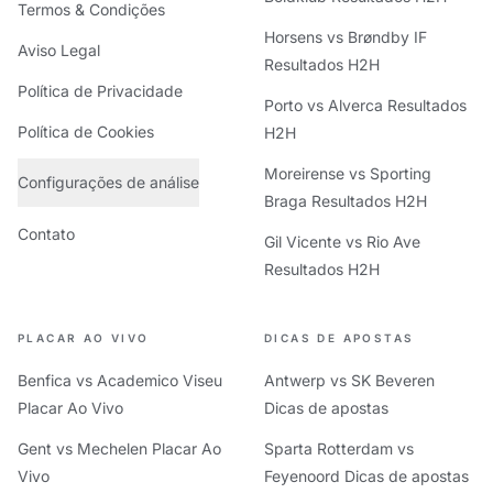
Termos & Condições
Horsens vs Brøndby IF
Aviso Legal
Resultados H2H
Política de Privacidade
Porto vs Alverca Resultados
Política de Cookies
H2H
Moreirense vs Sporting
Configurações de análise
Braga Resultados H2H
Contato
Gil Vicente vs Rio Ave
Resultados H2H
PLACAR AO VIVO
DICAS DE APOSTAS
Benfica vs Academico Viseu
Antwerp vs SK Beveren
Placar Ao Vivo
Dicas de apostas
Gent vs Mechelen Placar Ao
Sparta Rotterdam vs
Vivo
Feyenoord Dicas de apostas