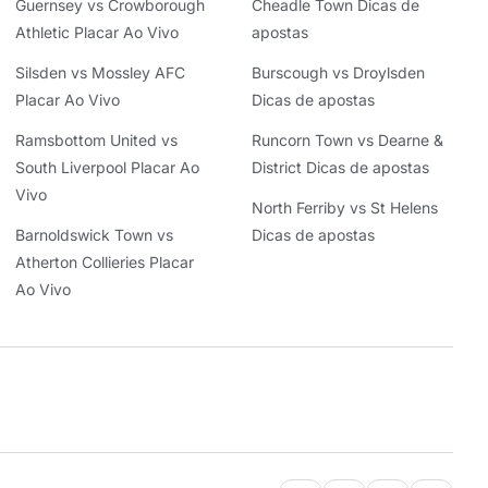
Guernsey vs Crowborough
Cheadle Town Dicas de
Athletic Placar Ao Vivo
apostas
Silsden vs Mossley AFC
Burscough vs Droylsden
Placar Ao Vivo
Dicas de apostas
Ramsbottom United vs
Runcorn Town vs Dearne &
South Liverpool Placar Ao
District Dicas de apostas
Vivo
North Ferriby vs St Helens
Barnoldswick Town vs
Dicas de apostas
Atherton Collieries Placar
Ao Vivo