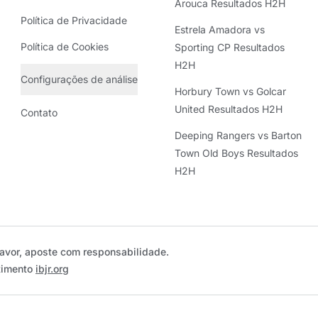
Arouca Resultados H2H
Política de Privacidade
Estrela Amadora vs
Política de Cookies
Sporting CP Resultados
H2H
Configurações de análise
Horbury Town vs Golcar
United Resultados H2H
Contato
Deeping Rangers vs Barton
Town Old Boys Resultados
H2H
favor, aposte com responsabilidade.
stimento
ibjr.org