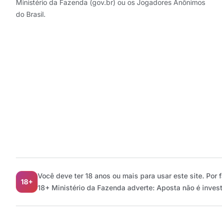
Ministério da Fazenda (gov.br) ou os Jogadores Anônimos
do Brasil.
Você deve ter 18 anos ou mais para usar este site.
Por 
18+
18+ Ministério da Fazenda adverte: Aposta não é inve