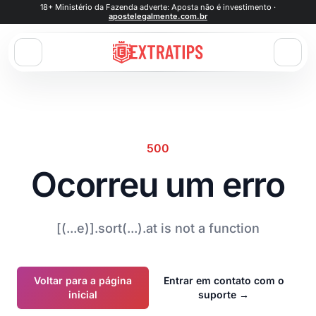
18+ Ministério da Fazenda adverte: Aposta não é investimento ·
apostelegalmente.com.br
Abrir menu
500
Ocorreu um erro
[(...e)].sort(...).at is not a function
Voltar para a página
Entrar em contato com o
inicial
suporte
→