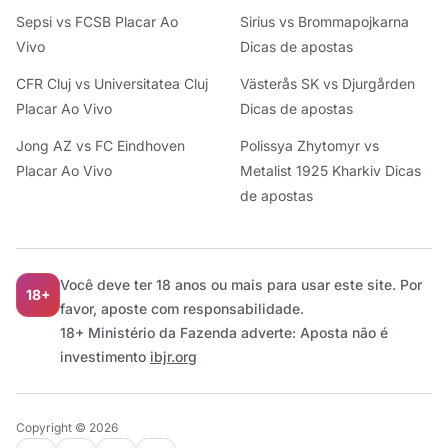
Sepsi vs FCSB Placar Ao
Sirius vs Brommapojkarna
Vivo
Dicas de apostas
CFR Cluj vs Universitatea Cluj
Västerås SK vs Djurgården
Placar Ao Vivo
Dicas de apostas
Jong AZ vs FC Eindhoven
Polissya Zhytomyr vs
Placar Ao Vivo
Metalist 1925 Kharkiv Dicas
de apostas
Você deve ter 18 anos ou mais para usar este site.
Por
18+
favor, aposte com responsabilidade.
18+ Ministério da Fazenda adverte: Aposta não é
investimento
ibjr.org
Copyright © 2026