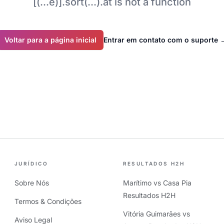
[(...e)].sort(...).at is not a function
Voltar para a página inicial
Entrar em contato com o suporte
JURÍDICO
RESULTADOS H2H
Sobre Nós
Marítimo vs Casa Pia
Resultados H2H
Termos & Condições
Vitória Guimarães vs
Aviso Legal