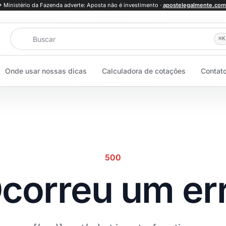
+ Ministério da Fazenda adverte: Aposta não é investimento ·
apostelegalmente.com
Buscar
⌘
K
Onde usar nossas dicas
Calculadora de cotações
Contat
500
correu um er