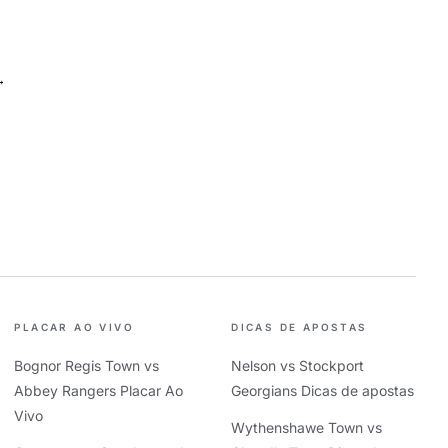
→
PLACAR AO VIVO
DICAS DE APOSTAS
Bognor Regis Town vs
Nelson vs Stockport
Abbey Rangers Placar Ao
Georgians Dicas de apostas
Vivo
Wythenshawe Town vs