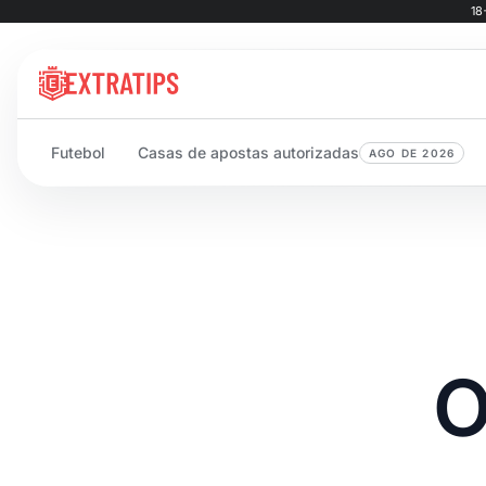
18
Futebol
Casas de apostas autorizadas
AGO DE 2026
O