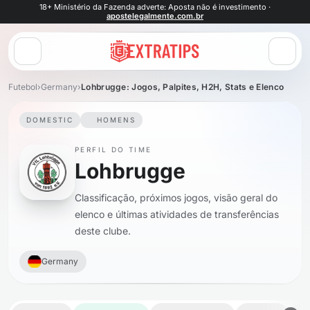
18+ Ministério da Fazenda adverte: Aposta não é investimento ·
apostelegalmente.com.br
Abrir menu
Futebol
›
Germany
›
Lohbrugge: Jogos, Palpites, H2H, Stats e Elenco
DOMESTIC
HOMENS
PERFIL DO TIME
Lohbrugge
Classificação, próximos jogos, visão geral do
elenco e últimas atividades de transferências
deste clube.
Germany