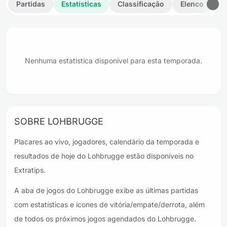
Partidas
Estatísticas
Classificação
Elenco
D
Nenhuma estatística disponível para esta temporada.
SOBRE LOHBRUGGE
Placares ao vivo, jogadores, calendário da temporada e
resultados de hoje do Lohbrugge estão disponíveis no
Extratips.
A aba de jogos do Lohbrugge exibe as últimas partidas
com estatísticas e ícones de vitória/empate/derrota, além
de todos os próximos jogos agendados do Lohbrugge.