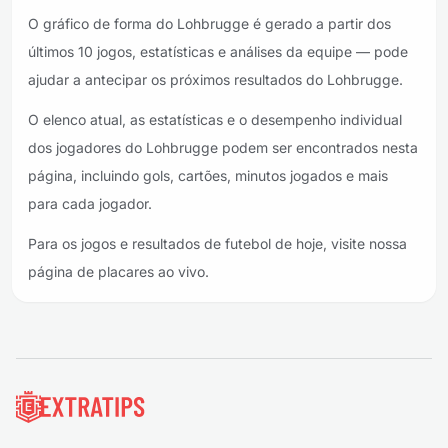
O gráfico de forma do Lohbrugge é gerado a partir dos
últimos 10 jogos, estatísticas e análises da equipe — pode
ajudar a antecipar os próximos resultados do Lohbrugge.
O elenco atual, as estatísticas e o desempenho individual
dos jogadores do Lohbrugge podem ser encontrados nesta
página, incluindo gols, cartões, minutos jogados e mais
para cada jogador.
Para os jogos e resultados de futebol de hoje, visite nossa
página de placares ao vivo.
Rodapé