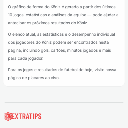
O gráfico de forma do Köniz é gerado a partir dos últimos
10 jogos, estatísticas e análises da equipe — pode ajudar a
antecipar os próximos resultados do Köniz.
O elenco atual, as estatísticas e o desempenho individual
dos jogadores do Köniz podem ser encontrados nesta
página, incluindo gols, cartões, minutos jogados e mais
para cada jogador.
Para os jogos e resultados de futebol de hoje, visite nossa
página de placares ao vivo.
Rodapé