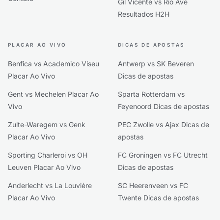
Gil Vicente vs Rio Ave
Resultados H2H
PLACAR AO VIVO
DICAS DE APOSTAS
Benfica vs Academico Viseu
Antwerp vs SK Beveren
Placar Ao Vivo
Dicas de apostas
Gent vs Mechelen Placar Ao
Sparta Rotterdam vs
Vivo
Feyenoord Dicas de apostas
Zulte-Waregem vs Genk
PEC Zwolle vs Ajax Dicas de
Placar Ao Vivo
apostas
Sporting Charleroi vs OH
FC Groningen vs FC Utrecht
Leuven Placar Ao Vivo
Dicas de apostas
Anderlecht vs La Louvière
SC Heerenveen vs FC
Placar Ao Vivo
Twente Dicas de apostas