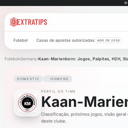
18
Futebol
Casas de apostas autorizadas
AGO DE 2026
Futebol
›
Germany
›
Kaan-Marienborn: Jogos, Palpites, H2H, St
DOMESTIC
HOMENS
PERFIL DO TIME
Kaan-Marie
Classificação, próximos jogos, visão geral
deste clube.