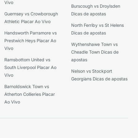
Vivo
Burscough vs Droylsden
Guernsey vs Crowborough
Dicas de apostas
Athletic Placar Ao Vivo
North Ferriby vs St Helens
Handsworth Parramore vs
Dicas de apostas
Prestwich Heys Placar Ao
Wythenshawe Town vs
Vivo
Cheadle Town Dicas de
Ramsbottom United vs
apostas
South Liverpool Placar Ao
Nelson vs Stockport
Vivo
Georgians Dicas de apostas
Barnoldswick Town vs
Atherton Collieries Placar
Ao Vivo