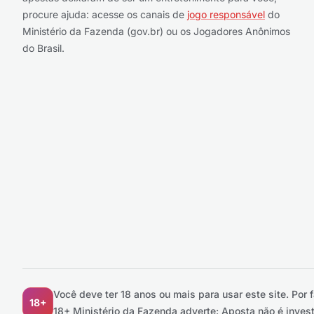
procure ajuda: acesse os canais de
jogo responsável
do
Ministério da Fazenda (gov.br) ou os Jogadores Anônimos
do Brasil.
Você deve ter 18 anos ou mais para usar este site.
Por 
18+
18+ Ministério da Fazenda adverte: Aposta não é inve