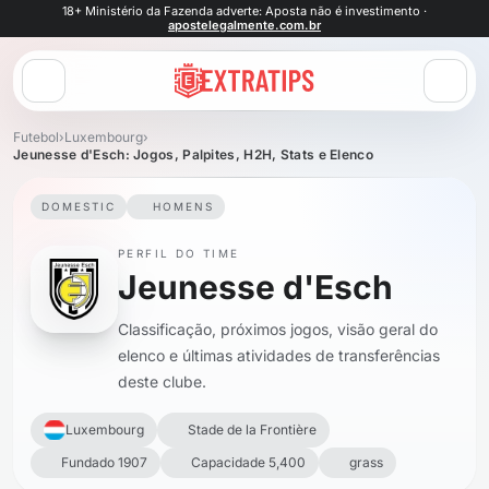
18+ Ministério da Fazenda adverte: Aposta não é investimento ·
apostelegalmente.com.br
Abrir menu
Futebol
›
Luxembourg
›
Jeunesse d'Esch: Jogos, Palpites, H2H, Stats e Elenco
DOMESTIC
HOMENS
PERFIL DO TIME
Jeunesse d'Esch
Classificação, próximos jogos, visão geral do
elenco e últimas atividades de transferências
deste clube.
Luxembourg
Stade de la Frontière
Fundado 1907
Capacidade 5,400
grass