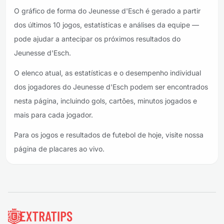
O gráfico de forma do Jeunesse d'Esch é gerado a partir
dos últimos 10 jogos, estatísticas e análises da equipe —
pode ajudar a antecipar os próximos resultados do
Jeunesse d'Esch.
O elenco atual, as estatísticas e o desempenho individual
dos jogadores do Jeunesse d'Esch podem ser encontrados
nesta página, incluindo gols, cartões, minutos jogados e
mais para cada jogador.
Para os jogos e resultados de futebol de hoje, visite nossa
página de placares ao vivo.
Rodapé