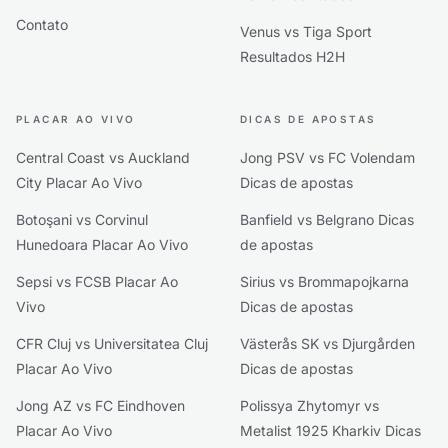
Contato
Venus vs Tiga Sport
Resultados H2H
PLACAR AO VIVO
DICAS DE APOSTAS
Central Coast vs Auckland
Jong PSV vs FC Volendam
City Placar Ao Vivo
Dicas de apostas
Botoşani vs Corvinul
Banfield vs Belgrano Dicas
Hunedoara Placar Ao Vivo
de apostas
Sepsi vs FCSB Placar Ao
Sirius vs Brommapojkarna
Vivo
Dicas de apostas
CFR Cluj vs Universitatea Cluj
Västerås SK vs Djurgården
Placar Ao Vivo
Dicas de apostas
Jong AZ vs FC Eindhoven
Polissya Zhytomyr vs
Placar Ao Vivo
Metalist 1925 Kharkiv Dicas