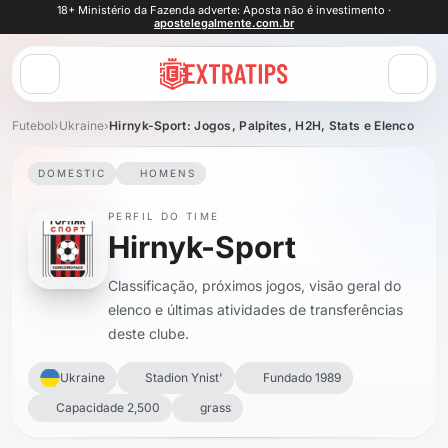
18+ Ministério da Fazenda adverte: Aposta não é investimento ·
apostelegalmente.com.br
Abrir menu
Futebol
›
Ukraine
›
Hirnyk-Sport: Jogos, Palpites, H2H, Stats e Elenco
DOMESTIC
HOMENS
PERFIL DO TIME
Hirnyk-Sport
Classificação, próximos jogos, visão geral do
elenco e últimas atividades de transferências
deste clube.
Ukraine
Stadion Ynist'
Fundado 1989
Capacidade 2,500
grass