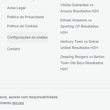
Vitória Guimarães vs
Aviso Legal
Arouca Resultados H2H
Política de Privacidade
Estrela Amadora vs
Política de Cookies
Sporting CP Resultados
H2H
Configurações de análise
Horbury Town vs Golcar
United Resultados H2H
Contato
Deeping Rangers vs Barton
Town Old Boys Resultados
H2H
favor, aposte com responsabilidade.
stimento
ibjr.org