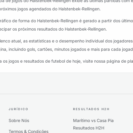
ba de jogos do Halstenbek-Rellingen exibe as últimas partidas com e
próximos jogos agendados do Halstenbek-Rellingen.
ráfico de forma do Halstenbek-Rellingen é gerado a partir dos último
ecipar os próximos resultados do Halstenbek-Rellingen.
lenco atual, as estatísticas e o desempenho individual dos jogador
ina, incluindo gols, cartões, minutos jogados e mais para cada jogad
a os jogos e resultados de futebol de hoje, visite nossa página de pl
JURÍDICO
RESULTADOS H2H
Sobre Nós
Marítimo vs Casa Pia
Resultados H2H
Termos & Condições