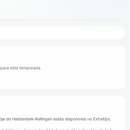
 para esta temporada.
je do Halstenbek-Rellingen estão disponíveis no Extratips.