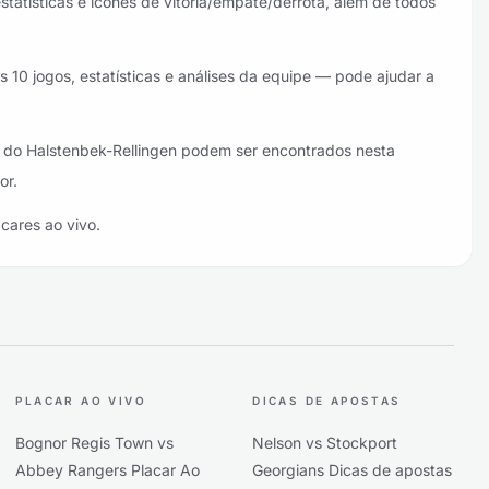
statísticas e ícones de vitória/empate/derrota, além de todos
s 10 jogos, estatísticas e análises da equipe — pode ajudar a
es do Halstenbek-Rellingen podem ser encontrados nesta
or.
acares ao vivo.
PLACAR AO VIVO
DICAS DE APOSTAS
Bognor Regis Town vs
Nelson vs Stockport
Abbey Rangers Placar Ao
Georgians Dicas de apostas