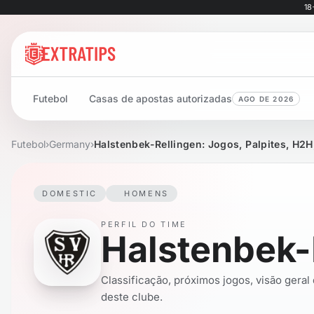
18
Futebol
Casas de apostas autorizadas
AGO DE 2026
Futebol
›
Germany
›
Halstenbek-Rellingen: Jogos, Palpites, H2H,
DOMESTIC
HOMENS
PERFIL DO TIME
Halstenbek-
Classificação, próximos jogos, visão geral
deste clube.