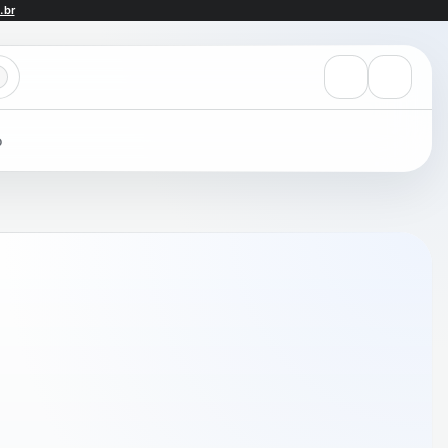
.br
Ver notificaçõe
Configu
o