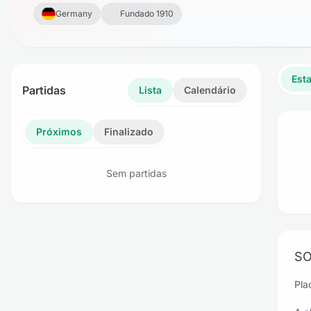
Germany
Fundado 1910
Esta
Partidas
Lista
Calendário
Próximos
Finalizado
Sem partidas
SO
Pla