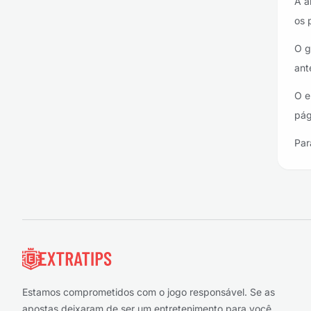
A a
os 
O g
ant
O e
pág
Par
Rodapé
Estamos comprometidos com o jogo responsável. Se as
apostas deixaram de ser um entretenimento para você,