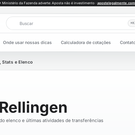
+ Ministério da Fazenda adverte: Aposta não é investimento ·
apostelegalmente.com
Buscar
⌘
K
Onde usar nossas dicas
Calculadora de cotações
Contat
 Stats e Elenco
Rellingen
 do elenco e últimas atividades de transferências