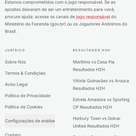
Estamos comprometidos com o jogo responsável. Se as
apostas deixaram de ser um entretenimento para você,
procure ajuda: acesse os canais de
jogo responsável
do
Ministério da Fazenda (gov.br) ou os Jogadores Anônimos do
Brasil.
JURÍDICO
RESULTADOS H2H
Sobre Nós
Marítimo vs Casa Pia
Resultados H2H
Termos & Condições
Vitória Guimarães vs Arouca
Aviso Legal
Resultados H2H
Política de Privacidade
Estrela Amadora vs Sporting
Política de Cookies
CP Resultados H2H
Horbury Town vs Golcar
Configurações de análise
United Resultados H2H
Contato