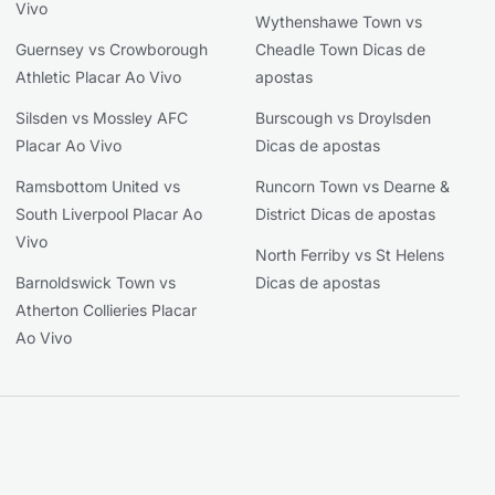
Vivo
Wythenshawe Town vs
Guernsey vs Crowborough
Cheadle Town Dicas de
Athletic Placar Ao Vivo
apostas
Silsden vs Mossley AFC
Burscough vs Droylsden
Placar Ao Vivo
Dicas de apostas
Ramsbottom United vs
Runcorn Town vs Dearne &
South Liverpool Placar Ao
District Dicas de apostas
Vivo
North Ferriby vs St Helens
Barnoldswick Town vs
Dicas de apostas
Atherton Collieries Placar
Ao Vivo