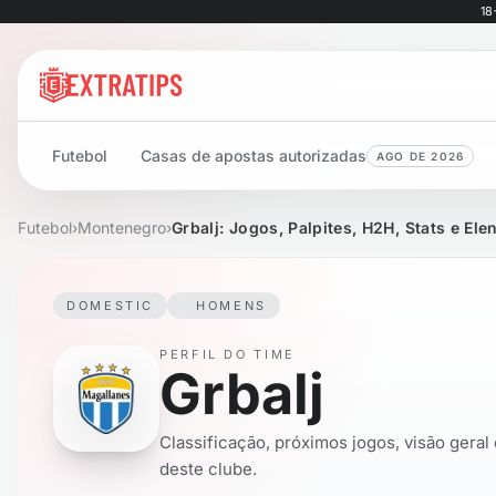
18
Futebol
Casas de apostas autorizadas
AGO DE 2026
Futebol
›
Montenegro
›
Grbalj: Jogos, Palpites, H2H, Stats e Ele
DOMESTIC
HOMENS
PERFIL DO TIME
Grbalj
Classificação, próximos jogos, visão geral
deste clube.