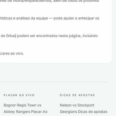
cones de vitória/empate/derrota, além de todos os próximos
atísticas e análises da equipe — pode ajudar a antecipar os
s do Grbalj podem ser encontrados nesta página, incluindo
acares ao vivo.
PLACAR AO VIVO
DICAS DE APOSTAS
Bognor Regis Town vs
Nelson vs Stockport
Abbey Rangers Placar Ao
Georgians Dicas de apostas