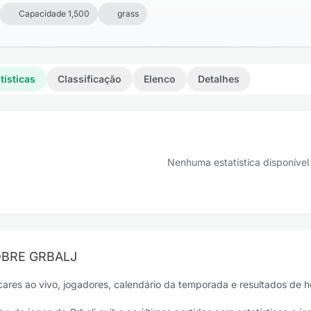
Capacidade 1,500
grass
tísticas
Classificação
Elenco
Detalhes
Nenhuma estatística disponível
BRE GRBALJ
cares ao vivo, jogadores, calendário da temporada e resultados de ho