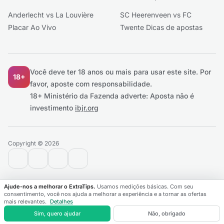
Anderlecht vs La Louvière
SC Heerenveen vs FC
Placar Ao Vivo
Twente Dicas de apostas
Você deve ter 18 anos ou mais para usar este site.
Por
18+
favor, aposte com responsabilidade.
18+ Ministério da Fazenda adverte: Aposta não é
investimento
ibjr.org
Copyright © 2026
contact@extratips.com
youtube
twitter
reddit
Ajude-nos a melhorar o ExtraTips.
Usamos medições básicas. Com seu
consentimento, você nos ajuda a melhorar a experiência e a tornar as ofertas
mais relevantes.
Detalhes
Partidas
Ligas
Favoritos
Ao Vivo
Sim, quero ajudar
Não, obrigado