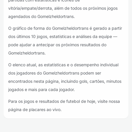
vitória/empate/derrota, além de todos os próximos jogos
agendados do Gomelzheldortrans.
O gráfico de forma do Gomelzheldortrans é gerado a partir
dos últimos 10 jogos, estatísticas e análises da equipe —
pode ajudar a antecipar os próximos resultados do
Gomelzheldortrans.
O elenco atual, as estatísticas e o desempenho individual
dos jogadores do Gomelzheldortrans podem ser
encontrados nesta página, incluindo gols, cartões, minutos
jogados e mais para cada jogador.
Para os jogos e resultados de futebol de hoje, visite nossa
página de placares ao vivo.