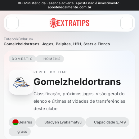
18+ Ministério da Fazenda adverte: Aposta não é investimento ·
apostelegalmente.com.br
Abrir menu
Futebol
›
Belarus
›
Gomelzheldortrans: Jogos, Palpites, H2H, Stats e Elenco
DOMESTIC
HOMENS
PERFIL DO TIME
Gomelzheldortrans
Classificação, próximos jogos, visão geral do
elenco e últimas atividades de transferências
deste clube.
Belarus
Stadyen Lyakamatyu
Capacidade 3,749
grass