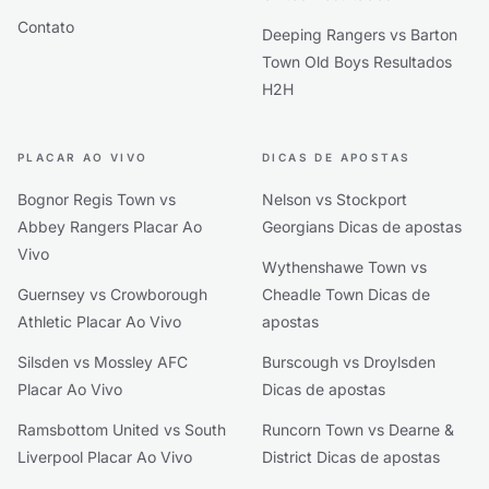
Contato
Deeping Rangers vs Barton
Town Old Boys Resultados
H2H
PLACAR AO VIVO
DICAS DE APOSTAS
Bognor Regis Town vs
Nelson vs Stockport
Abbey Rangers Placar Ao
Georgians Dicas de apostas
Vivo
Wythenshawe Town vs
Guernsey vs Crowborough
Cheadle Town Dicas de
Athletic Placar Ao Vivo
apostas
Silsden vs Mossley AFC
Burscough vs Droylsden
Placar Ao Vivo
Dicas de apostas
Ramsbottom United vs South
Runcorn Town vs Dearne &
Liverpool Placar Ao Vivo
District Dicas de apostas