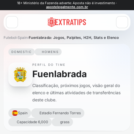
18+ Ministério da Fazenda adverte: Aposta não é investimento ·
apostelegalmente.com.br
Abrir menu
Futebol
›
Spain
›
Fuenlabrada: Jogos, Palpites, H2H, Stats e Elenco
DOMESTIC
HOMENS
PERFIL DO TIME
Fuenlabrada
Classificação, próximos jogos, visão geral do
elenco e últimas atividades de transferências
deste clube.
Spain
Estadio Fernando Torres
Capacidade 6,000
grass