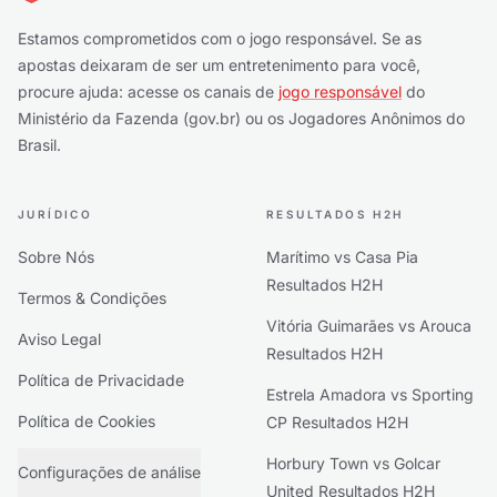
Estamos comprometidos com o jogo responsável. Se as
apostas deixaram de ser um entretenimento para você,
procure ajuda: acesse os canais de
jogo responsável
do
Ministério da Fazenda (gov.br) ou os Jogadores Anônimos do
Brasil.
JURÍDICO
RESULTADOS H2H
Sobre Nós
Marítimo vs Casa Pia
Resultados H2H
Termos & Condições
Vitória Guimarães vs Arouca
Aviso Legal
Resultados H2H
Política de Privacidade
Estrela Amadora vs Sporting
Política de Cookies
CP Resultados H2H
Horbury Town vs Golcar
Configurações de análise
United Resultados H2H