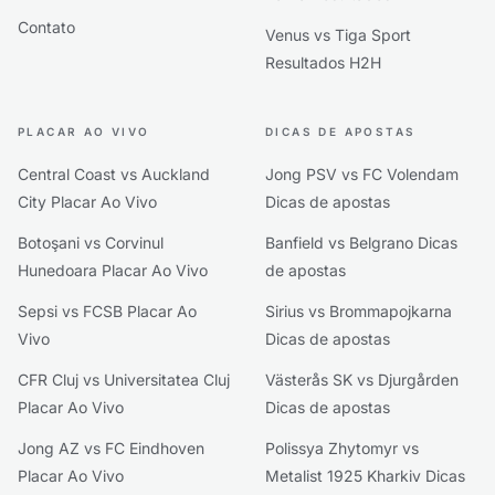
Contato
Venus vs Tiga Sport
Resultados H2H
PLACAR AO VIVO
DICAS DE APOSTAS
Central Coast vs Auckland
Jong PSV vs FC Volendam
City Placar Ao Vivo
Dicas de apostas
Botoşani vs Corvinul
Banfield vs Belgrano Dicas
Hunedoara Placar Ao Vivo
de apostas
Sepsi vs FCSB Placar Ao
Sirius vs Brommapojkarna
Vivo
Dicas de apostas
CFR Cluj vs Universitatea Cluj
Västerås SK vs Djurgården
Placar Ao Vivo
Dicas de apostas
Jong AZ vs FC Eindhoven
Polissya Zhytomyr vs
Placar Ao Vivo
Metalist 1925 Kharkiv Dicas