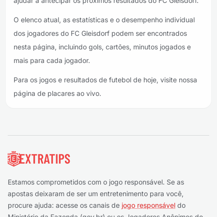
ajudar a antecipar os próximos resultados do FC Gleisdorf.
O elenco atual, as estatísticas e o desempenho individual
dos jogadores do FC Gleisdorf podem ser encontrados
nesta página, incluindo gols, cartões, minutos jogados e
mais para cada jogador.
Para os jogos e resultados de futebol de hoje, visite nossa
página de placares ao vivo.
Rodapé
Estamos comprometidos com o jogo responsável. Se as
apostas deixaram de ser um entretenimento para você,
procure ajuda: acesse os canais de
jogo responsável
do
Ministério da Fazenda (gov.br) ou os Jogadores Anônimos do