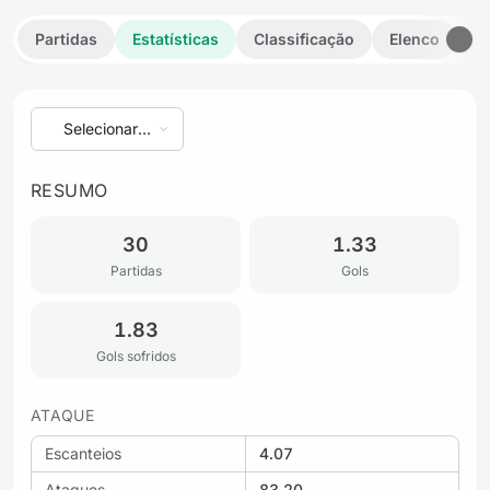
Partidas
Estatísticas
Classificação
Elenco
D
Selecionar
temporada
RESUMO
30
1.33
Partidas
Gols
1.83
Gols sofridos
ATAQUE
Escanteios
4.07
Ataques
83.20