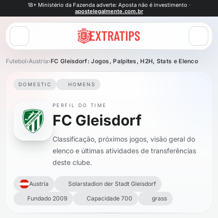
18+ Ministério da Fazenda adverte: Aposta não é investimento ·
apostelegalmente.com.br
Abrir menu
Futebol
›
Austria
›
FC Gleisdorf: Jogos, Palpites, H2H, Stats e Elenco
DOMESTIC
HOMENS
PERFIL DO TIME
FC Gleisdorf
Classificação, próximos jogos, visão geral do
elenco e últimas atividades de transferências
deste clube.
Austria
Solarstadion der Stadt Gleisdorf
Fundado 2009
Capacidade 700
grass