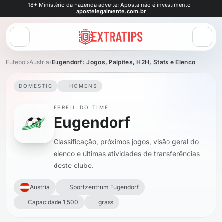
18+ Ministério da Fazenda adverte: Aposta não é investimento ·
apostelegalmente.com.br
Abrir menu
Futebol
›
Austria
›
Eugendorf: Jogos, Palpites, H2H, Stats e Elenco
DOMESTIC
HOMENS
PERFIL DO TIME
Eugendorf
Classificação, próximos jogos, visão geral do
elenco e últimas atividades de transferências
deste clube.
Austria
Sportzentrum Eugendorf
Capacidade 1,500
grass