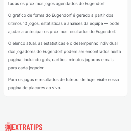
todos os próximos jogos agendados do Eugendorf.
O gráfico de forma do Eugendorf é gerado a partir dos
últimos 10 jogos, estatísticas e análises da equipe — pode
ajudar a antecipar os próximos resultados do Eugendorf.
O elenco atual, as estatísticas e o desempenho individual
dos jogadores do Eugendorf podem ser encontrados nesta
página, incluindo gols, cartões, minutos jogados e mais
para cada jogador.
Para os jogos e resultados de futebol de hoje, visite nossa
página de placares ao vivo.
Rodapé