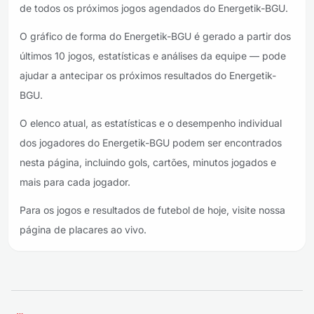
de todos os próximos jogos agendados do Energetik-BGU.
O gráfico de forma do Energetik-BGU é gerado a partir dos
últimos 10 jogos, estatísticas e análises da equipe — pode
ajudar a antecipar os próximos resultados do Energetik-
BGU.
O elenco atual, as estatísticas e o desempenho individual
dos jogadores do Energetik-BGU podem ser encontrados
nesta página, incluindo gols, cartões, minutos jogados e
mais para cada jogador.
Para os jogos e resultados de futebol de hoje, visite nossa
página de placares ao vivo.
Rodapé