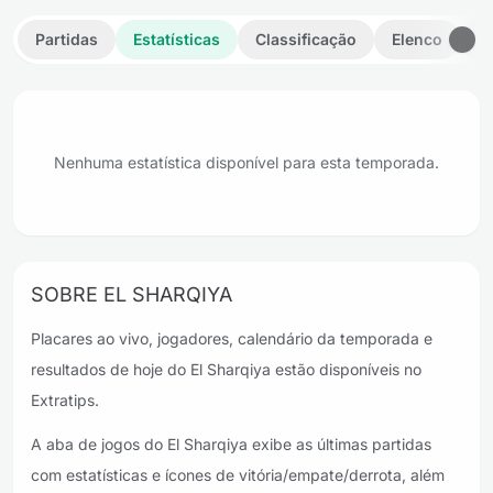
Partidas
Estatísticas
Classificação
Elenco
D
Nenhuma estatística disponível para esta temporada.
SOBRE EL SHARQIYA
Placares ao vivo, jogadores, calendário da temporada e
resultados de hoje do El Sharqiya estão disponíveis no
Extratips.
A aba de jogos do El Sharqiya exibe as últimas partidas
com estatísticas e ícones de vitória/empate/derrota, além