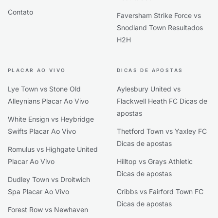
Contato
Faversham Strike Force vs
Snodland Town Resultados
H2H
PLACAR AO VIVO
DICAS DE APOSTAS
Lye Town vs Stone Old
Aylesbury United vs
Alleynians Placar Ao Vivo
Flackwell Heath FC Dicas de
apostas
White Ensign vs Heybridge
Swifts Placar Ao Vivo
Thetford Town vs Yaxley FC
Dicas de apostas
Romulus vs Highgate United
Placar Ao Vivo
Hilltop vs Grays Athletic
Dicas de apostas
Dudley Town vs Droitwich
Spa Placar Ao Vivo
Cribbs vs Fairford Town FC
Dicas de apostas
Forest Row vs Newhaven