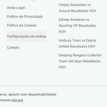
Vitória Guimarães vs
Aviso Legal
Arouca Resultados H2H
Política de Privacidade
Estrela Amadora vs
Política de Cookies
Sporting CP Resultados
H2H
Configurações de análise
Horbury Town vs Golcar
United Resultados H2H
Contato
Deeping Rangers vs Barton
Town Old Boys Resultados
H2H
favor, aposte com responsabilidade.
stimento
ibjr.org