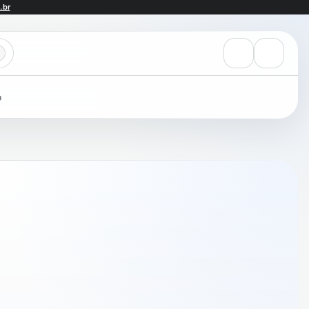
.br
Ver notificaçõe
Configu
o