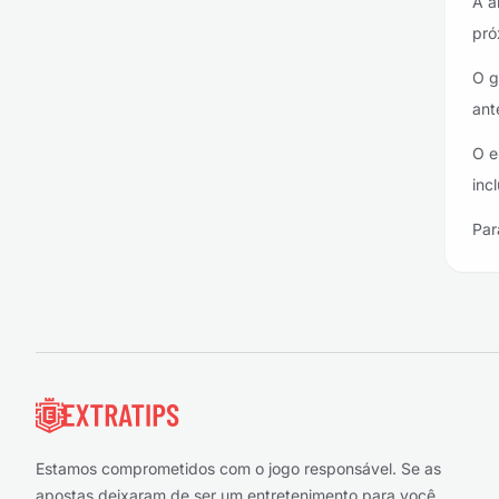
A a
pró
O g
ant
O e
inc
Par
Rodapé
Estamos comprometidos com o jogo responsável. Se as
apostas deixaram de ser um entretenimento para você,