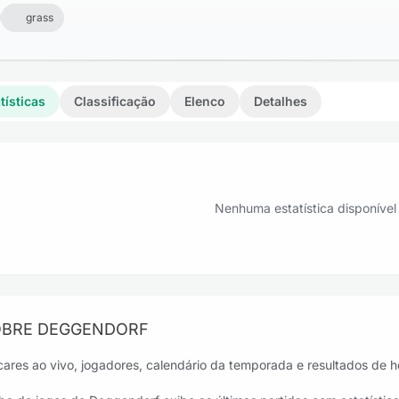
grass
tísticas
Classificação
Elenco
Detalhes
Nenhuma estatística disponível
BRE DEGGENDORF
cares ao vivo, jogadores, calendário da temporada e resultados de h