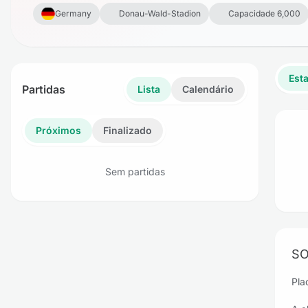
Germany
Donau-Wald-Stadion
Capacidade 6,000
Esta
Partidas
Lista
Calendário
Próximos
Finalizado
Sem partidas
SO
Pla