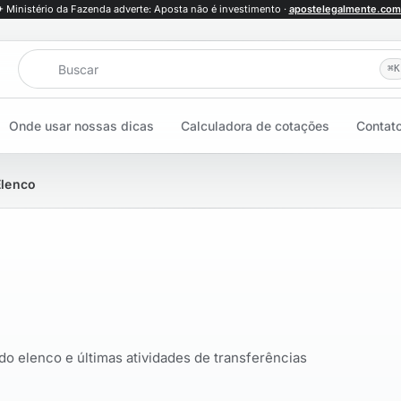
+ Ministério da Fazenda adverte: Aposta não é investimento ·
apostelegalmente.com
Buscar
⌘
K
Onde usar nossas dicas
Calculadora de cotações
Contat
Elenco
 do elenco e últimas atividades de transferências