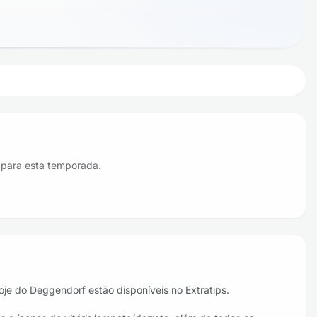
 para esta temporada.
oje do Deggendorf estão disponíveis no Extratips.