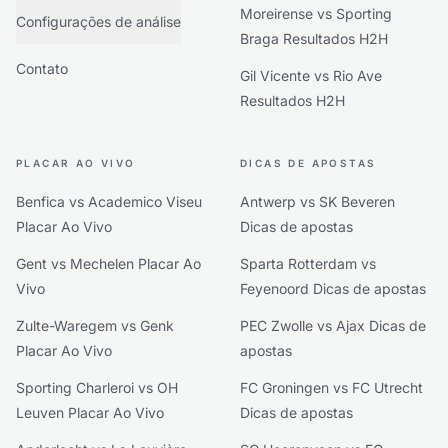
Moreirense vs Sporting
Configurações de análise
Braga Resultados H2H
Contato
Gil Vicente vs Rio Ave
Resultados H2H
PLACAR AO VIVO
DICAS DE APOSTAS
Benfica vs Academico Viseu
Antwerp vs SK Beveren
Placar Ao Vivo
Dicas de apostas
Gent vs Mechelen Placar Ao
Sparta Rotterdam vs
Vivo
Feyenoord Dicas de apostas
Zulte-Waregem vs Genk
PEC Zwolle vs Ajax Dicas de
Placar Ao Vivo
apostas
Sporting Charleroi vs OH
FC Groningen vs FC Utrecht
Leuven Placar Ao Vivo
Dicas de apostas