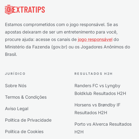
Estamos comprometidos com o jogo responsável. Se as
apostas deixaram de ser um entretenimento para você,
procure ajuda: acesse os canais de
jogo responsável
do
Ministério da Fazenda (gov.br) ou os Jogadores Anônimos do
Brasil.
JURÍDICO
RESULTADOS H2H
Sobre Nós
Randers FC vs Lyngby
Boldklub Resultados H2H
Termos & Condições
Horsens vs Brøndby IF
Aviso Legal
Resultados H2H
Política de Privacidade
Porto vs Alverca Resultados
Política de Cookies
H2H