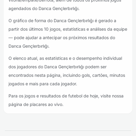
agendados do Darıca Gençlerbırlığı.
O gráfico de forma do Darıca Gençlerbırlığı é gerado a
partir dos últimos 10 jogos, estatísticas e análises da equipe
— pode ajudar a antecipar os próximos resultados do
Darıca Gençlerbırlığı.
O elenco atual, as estatísticas e o desempenho individual
dos jogadores do Darıca Gençlerbırlığı podem ser
encontrados nesta página, incluindo gols, cartões, minutos
jogados e mais para cada jogador.
Para os jogos e resultados de futebol de hoje, visite nossa
página de placares ao vivo.
Rodapé