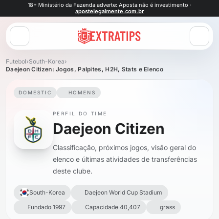
18+ Ministério da Fazenda adverte: Aposta não é investimento ·
apostelegalmente.com.br
Abrir menu
Futebol
›
South-Korea
›
Daejeon Citizen: Jogos, Palpites, H2H, Stats e Elenco
DOMESTIC
HOMENS
PERFIL DO TIME
Daejeon Citizen
Classificação, próximos jogos, visão geral do
elenco e últimas atividades de transferências
deste clube.
South-Korea
Daejeon World Cup Stadium
Fundado 1997
Capacidade 40,407
grass