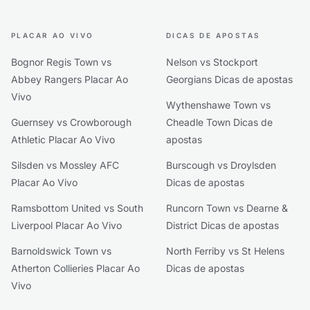
PLACAR AO VIVO
DICAS DE APOSTAS
Bognor Regis Town vs
Nelson vs Stockport
Abbey Rangers Placar Ao
Georgians Dicas de apostas
Vivo
Wythenshawe Town vs
Guernsey vs Crowborough
Cheadle Town Dicas de
Athletic Placar Ao Vivo
apostas
Silsden vs Mossley AFC
Burscough vs Droylsden
Placar Ao Vivo
Dicas de apostas
Ramsbottom United vs South
Runcorn Town vs Dearne &
Liverpool Placar Ao Vivo
District Dicas de apostas
Barnoldswick Town vs
North Ferriby vs St Helens
Atherton Collieries Placar Ao
Dicas de apostas
Vivo