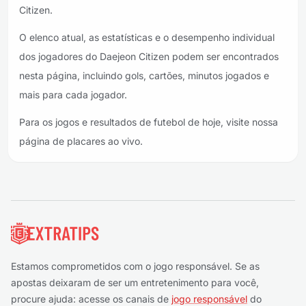
Citizen.
O elenco atual, as estatísticas e o desempenho individual
dos jogadores do Daejeon Citizen podem ser encontrados
nesta página, incluindo gols, cartões, minutos jogados e
mais para cada jogador.
Para os jogos e resultados de futebol de hoje, visite nossa
página de placares ao vivo.
Rodapé
Estamos comprometidos com o jogo responsável. Se as
apostas deixaram de ser um entretenimento para você,
procure ajuda: acesse os canais de
jogo responsável
do