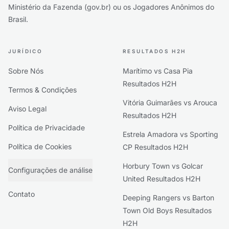
Ministério da Fazenda (gov.br) ou os Jogadores Anônimos do
Brasil.
JURÍDICO
RESULTADOS H2H
Sobre Nós
Marítimo vs Casa Pia
Resultados H2H
Termos & Condições
Vitória Guimarães vs Arouca
Aviso Legal
Resultados H2H
Política de Privacidade
Estrela Amadora vs Sporting
Política de Cookies
CP Resultados H2H
Horbury Town vs Golcar
Configurações de análise
United Resultados H2H
Contato
Deeping Rangers vs Barton
Town Old Boys Resultados
H2H