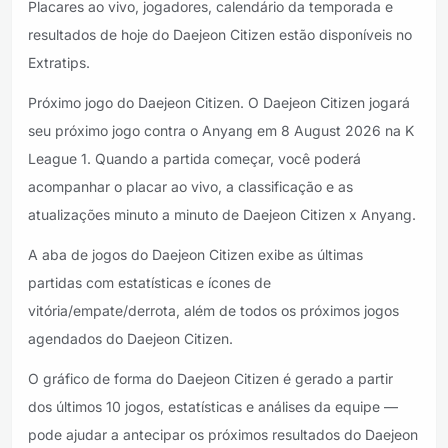
Placares ao vivo, jogadores, calendário da temporada e
resultados de hoje do Daejeon Citizen estão disponíveis no
Extratips.
Próximo jogo do Daejeon Citizen. O Daejeon Citizen jogará
seu próximo jogo contra o Anyang em 8 August 2026 na K
League 1. Quando a partida começar, você poderá
acompanhar o placar ao vivo, a classificação e as
atualizações minuto a minuto de Daejeon Citizen x Anyang.
A aba de jogos do Daejeon Citizen exibe as últimas
partidas com estatísticas e ícones de
vitória/empate/derrota, além de todos os próximos jogos
agendados do Daejeon Citizen.
O gráfico de forma do Daejeon Citizen é gerado a partir
dos últimos 10 jogos, estatísticas e análises da equipe —
pode ajudar a antecipar os próximos resultados do Daejeon