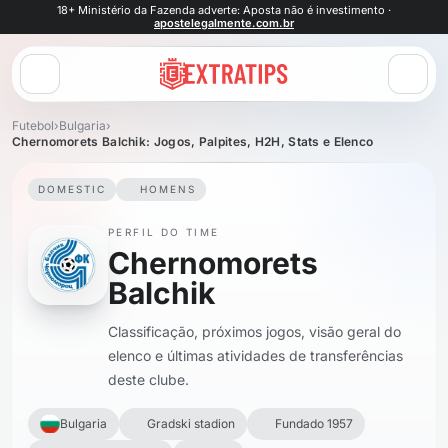
18+ Ministério da Fazenda adverte: Aposta não é investimento ·
apostelegalmente.com.br
Abrir menu
Futebol
›
Bulgaria
›
Chernomorets Balchik: Jogos, Palpites, H2H, Stats e Elenco
DOMESTIC
HOMENS
PERFIL DO TIME
Chernomorets
Balchik
Classificação, próximos jogos, visão geral do
elenco e últimas atividades de transferências
deste clube.
Bulgaria
Gradski stadion
Fundado 1957