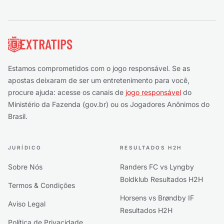
Rodapé
Estamos comprometidos com o jogo responsável. Se as
apostas deixaram de ser um entretenimento para você,
procure ajuda: acesse os canais de
jogo responsável
do
Ministério da Fazenda (gov.br) ou os Jogadores Anônimos do
Brasil.
JURÍDICO
RESULTADOS H2H
Sobre Nós
Randers FC vs Lyngby
Boldklub Resultados H2H
Termos & Condições
Horsens vs Brøndby IF
Aviso Legal
Resultados H2H
Política de Privacidade