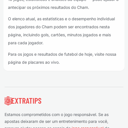
antecipar os próximos resultados do Cham.
O elenco atual, as estatísticas e o desempenho individual
dos jogadores do Cham podem ser encontrados nesta
página, incluindo gols, cartões, minutos jogados e mais
para cada jogador.
Para os jogos e resultados de futebol de hoje, visite nossa
página de placares ao vivo.
Rodapé
Estamos comprometidos com o jogo responsável. Se as
apostas deixaram de ser um entretenimento para você,