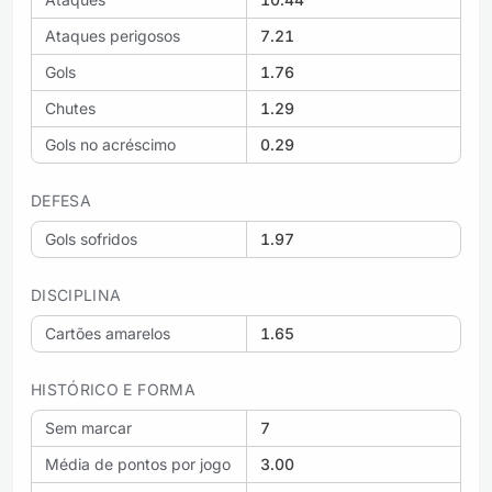
Ataques perigosos
7.21
Gols
1.76
Chutes
1.29
Gols no acréscimo
0.29
DEFESA
Gols sofridos
1.97
DISCIPLINA
Cartões amarelos
1.65
HISTÓRICO E FORMA
Sem marcar
7
Média de pontos por jogo
3.00