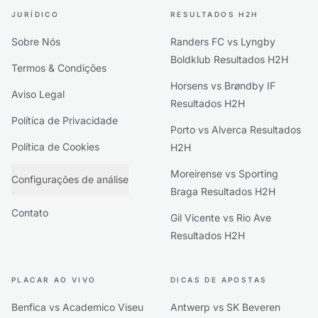
JURÍDICO
RESULTADOS H2H
Sobre Nós
Randers FC vs Lyngby
Boldklub Resultados H2H
Termos & Condições
Horsens vs Brøndby IF
Aviso Legal
Resultados H2H
Política de Privacidade
Porto vs Alverca Resultados
Política de Cookies
H2H
Moreirense vs Sporting
Configurações de análise
Braga Resultados H2H
Contato
Gil Vicente vs Rio Ave
Resultados H2H
PLACAR AO VIVO
DICAS DE APOSTAS
Benfica vs Academico Viseu
Antwerp vs SK Beveren