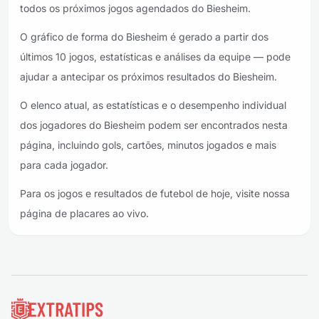
todos os próximos jogos agendados do Biesheim.
O gráfico de forma do Biesheim é gerado a partir dos
últimos 10 jogos, estatísticas e análises da equipe — pode
ajudar a antecipar os próximos resultados do Biesheim.
O elenco atual, as estatísticas e o desempenho individual
dos jogadores do Biesheim podem ser encontrados nesta
página, incluindo gols, cartões, minutos jogados e mais
para cada jogador.
Para os jogos e resultados de futebol de hoje, visite nossa
página de placares ao vivo.
Rodapé