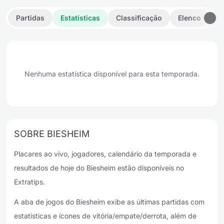
Partidas
Estatísticas
Classificação
Elenco
D
Nenhuma estatística disponível para esta temporada.
SOBRE BIESHEIM
Placares ao vivo, jogadores, calendário da temporada e
resultados de hoje do Biesheim estão disponíveis no
Extratips.
A aba de jogos do Biesheim exibe as últimas partidas com
estatísticas e ícones de vitória/empate/derrota, além de