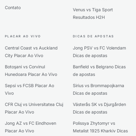
Contato
Venus vs Tiga Sport
Resultados H2H
PLACAR AO VIVO
DICAS DE APOSTAS
Central Coast vs Auckland
Jong PSV vs FC Volendam
City Placar Ao Vivo
Dicas de apostas
Botoşani vs Corvinul
Banfield vs Belgrano Dicas
Hunedoara Placar Ao Vivo
de apostas
Sepsi vs FCSB Placar Ao
Sirius vs Brommapojkarna
Vivo
Dicas de apostas
CFR Cluj vs Universitatea Cluj
Västerås SK vs Djurgården
Placar Ao Vivo
Dicas de apostas
Jong AZ vs FC Eindhoven
Polissya Zhytomyr vs
Placar Ao Vivo
Metalist 1925 Kharkiv Dicas