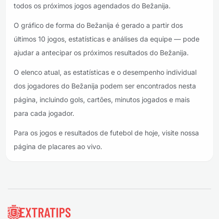
todos os próximos jogos agendados do Bežanija.
O gráfico de forma do Bežanija é gerado a partir dos
últimos 10 jogos, estatísticas e análises da equipe — pode
ajudar a antecipar os próximos resultados do Bežanija.
O elenco atual, as estatísticas e o desempenho individual
dos jogadores do Bežanija podem ser encontrados nesta
página, incluindo gols, cartões, minutos jogados e mais
para cada jogador.
Para os jogos e resultados de futebol de hoje, visite nossa
página de placares ao vivo.
Rodapé