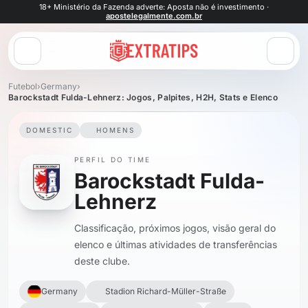
18+ Ministério da Fazenda adverte: Aposta não é investimento ·
apostelegalmente.com.br
Abrir menu
Futebol
›
Germany
›
Barockstadt Fulda-Lehnerz: Jogos, Palpites, H2H, Stats e Elenco
DOMESTIC
HOMENS
PERFIL DO TIME
Barockstadt Fulda-
Lehnerz
Classificação, próximos jogos, visão geral do
elenco e últimas atividades de transferências
deste clube.
Germany
Stadion Richard-Müller-Straße