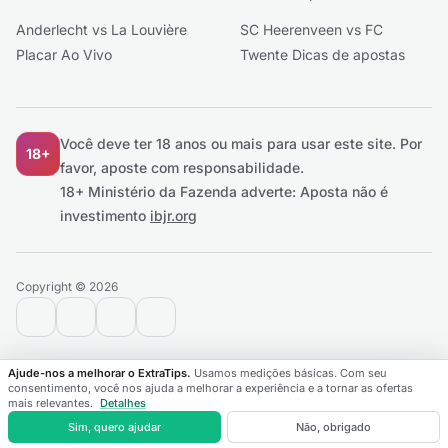
Anderlecht vs La Louvière
SC Heerenveen vs FC
Placar Ao Vivo
Twente Dicas de apostas
Você deve ter 18 anos ou mais para usar este site.
Por
18+
favor, aposte com responsabilidade.
18+ Ministério da Fazenda adverte: Aposta não é
investimento
ibjr.org
Copyright © 2026
contact@extratips.com
youtube
twitter
reddit
Ajude-nos a melhorar o ExtraTips.
Usamos medições básicas. Com seu
consentimento, você nos ajuda a melhorar a experiência e a tornar as ofertas
mais relevantes.
Detalhes
Partidas
Ligas
Favoritos
Ao Vivo
Sim, quero ajudar
Não, obrigado