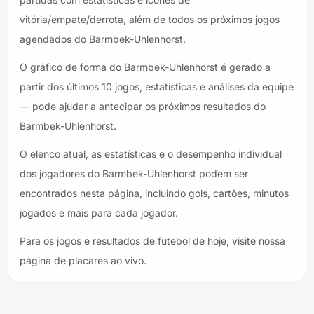
vitória/empate/derrota, além de todos os próximos jogos
agendados do Barmbek-Uhlenhorst.
O gráfico de forma do Barmbek-Uhlenhorst é gerado a
partir dos últimos 10 jogos, estatísticas e análises da equipe
— pode ajudar a antecipar os próximos resultados do
Barmbek-Uhlenhorst.
O elenco atual, as estatísticas e o desempenho individual
dos jogadores do Barmbek-Uhlenhorst podem ser
encontrados nesta página, incluindo gols, cartões, minutos
jogados e mais para cada jogador.
Para os jogos e resultados de futebol de hoje, visite nossa
página de placares ao vivo.