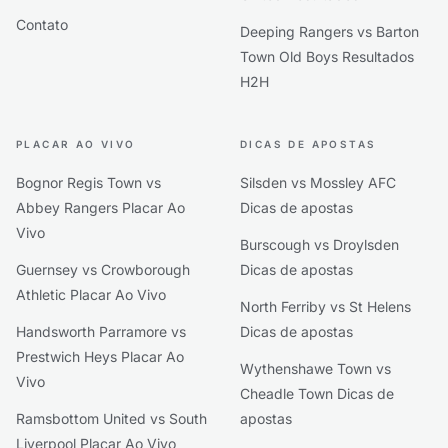
Contato
Deeping Rangers vs Barton
Town Old Boys Resultados
H2H
PLACAR AO VIVO
DICAS DE APOSTAS
Bognor Regis Town vs
Silsden vs Mossley AFC
Abbey Rangers Placar Ao
Dicas de apostas
Vivo
Burscough vs Droylsden
Guernsey vs Crowborough
Dicas de apostas
Athletic Placar Ao Vivo
North Ferriby vs St Helens
Handsworth Parramore vs
Dicas de apostas
Prestwich Heys Placar Ao
Wythenshawe Town vs
Vivo
Cheadle Town Dicas de
Ramsbottom United vs South
apostas
Liverpool Placar Ao Vivo