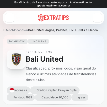
18+ Ministério da Fazenda adverte: Aposta não é investimento ·
apostelegalmente.com.br
Abrir menu
Futebol
›
Indonesia
›
Bali United: Jogos, Palpites, H2H, Stats e Elenco
DOMESTIC
HOMENS
PERFIL DO TIME
Bali United
Classificação, próximos jogos, visão geral do
elenco e últimas atividades de transferências
deste clube.
Indonesia
Stadion Kapten I Wayan Dipta
Fundado 1989
Capacidade 20,000
grass