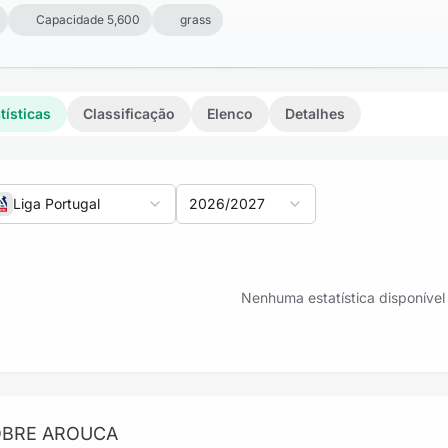
Capacidade 5,600
grass
tísticas
Classificação
Elenco
Detalhes
Liga Portugal
2026/2027
voritos: Vitória Guimarães vs Arouca
Nenhuma estatística disponível
voritos: Arouca vs Moreirense
BRE AROUCA