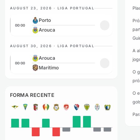
Pla
AUGUST 23, 2026 · LIGA PORTUGAL
Porto vs Arouca
Porto
Pró
00:00
Adicionar aos fav
par
Arouca
Gui
AUGUST 30, 2026 · LIGA PORTUGAL
A a
Arouca vs Marítimo
Arouca
jog
00:00
Adicionar aos fa
Marítimo
O g
pró
O e
FORMA RECENTE
gol
Par