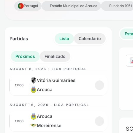
Portugal
Estádio Municipal de Arouca
Fundado 1951
Esta
Partidas
Lista
Calendário
Próximos
Finalizado
AUGUST 8, 2026 · LIGA PORTUGAL
Vitória Guimarães vs Arouca
Vitória Guimarães
17:00
Adicionar aos fa
Arouca
AUGUST 16, 2026 · LIGA PORTUGAL
Arouca vs Moreirense
Arouca
17:00
Adicionar aos fa
Moreirense
SO