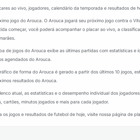
cares ao vivo, jogadores, calendário da temporada e resultados de ho
ximo jogo do Arouca. O Arouca jogará seu próximo jogo contra o Vi
oritos: Porto vs Arouca
tida começar, você poderá acompanhar o placar ao vivo, a classifica
marães.
ba de jogos do Arouca exibe as últimas partidas com estatísticas e 
os agendados do Arouca.
voritos: Arouca vs Marítimo
ráfico de forma do Arouca é gerado a partir dos últimos 10 jogos, es
ximos resultados do Arouca.
lenco atual, as estatísticas e o desempenho individual dos jogador
s, cartões, minutos jogados e mais para cada jogador.
a os jogos e resultados de futebol de hoje, visite nossa página de pl