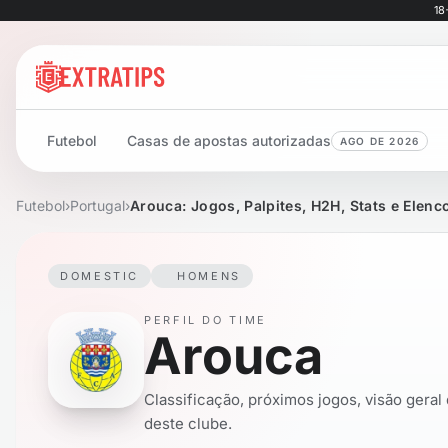
18
Futebol
Casas de apostas autorizadas
AGO DE 2026
Futebol
›
Portugal
›
Arouca: Jogos, Palpites, H2H, Stats e Elenc
DOMESTIC
HOMENS
PERFIL DO TIME
Arouca
Classificação, próximos jogos, visão geral
deste clube.