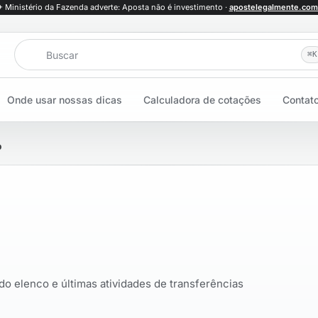
+ Ministério da Fazenda adverte: Aposta não é investimento ·
apostelegalmente.com
Buscar
⌘
K
Onde usar nossas dicas
Calculadora de cotações
Contat
o
 do elenco e últimas atividades de transferências