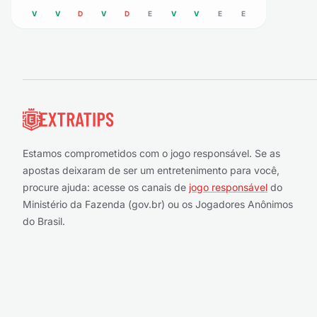
V
V
D
V
D
E
V
V
E
E
Rodapé
Estamos comprometidos com o jogo responsável. Se as
apostas deixaram de ser um entretenimento para você,
procure ajuda: acesse os canais de
jogo responsável
do
Ministério da Fazenda (gov.br) ou os Jogadores Anônimos
do Brasil.