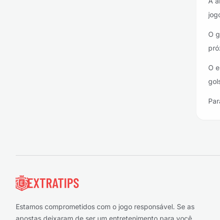
A a
jog
O g
pró
O e
gol
Par
Rodapé
Estamos comprometidos com o jogo responsável. Se as
apostas deixaram de ser um entretenimento para você,