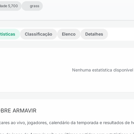
dade 5,700
grass
tísticas
Classificação
Elenco
Detalhes
Nenhuma estatística disponível
BRE ARMAVIR
cares ao vivo, jogadores, calendário da temporada e resultados de ho